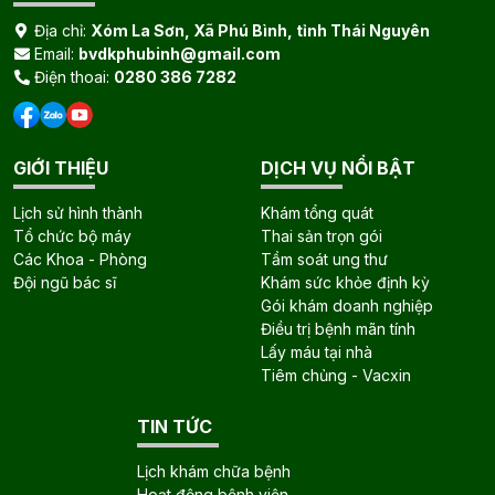
Địa chỉ:
Xóm La Sơn, Xã Phú Bình, tỉnh Thái Nguyên
Email:
bvdkphubinh@gmail.com
Điện thoai:
0280 386 7282
GIỚI THIỆU
DỊCH VỤ NỔI BẬT
Lịch sử hình thành
Khám tổng quát
Tổ chức bộ máy
Thai sản trọn gói
Các Khoa - Phòng
Tầm soát ung thư
Đội ngũ bác sĩ
Khám sức khỏe định kỳ
Gói khám doanh nghiệp
Điều trị bệnh mãn tính
Lấy máu tại nhà
Tiêm chủng - Vacxin
TIN TỨC
Lịch khám chữa bệnh
Hoạt động bệnh viện