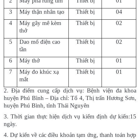
2
Máy phá rung tim
Thiết bị
01
3
Máy thận nhân tạo
Thiết bị
04
4
Máy gây mê kèm
Thiết bị
02
thở
5
Dao mổ điện cao
Thiết bị
02
tần
6
Máy thở
Thiết bị
01
7
Máy đo khúc xạ
Thiết bị
01
mắt
2. Địa điểm cung cấp dịch vụ: Bệnh viện đa khoa
huyện Phú Bình – Địa chỉ: Tổ 4, Thị trấn Hương Sơn,
huyện Phú Bình, tỉnh Thái Nguyên
3. Thời gian thực hiện dịch vụ kiểm định dự kiến:15
ngày.
4. Dự kiến về các điều khoản tạm ứng, thanh toán hợp