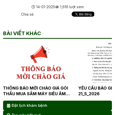
14-01-2025
1,616 lượt xem
Chia sẻ:
BÀI VIẾT KHÁC
ÓI
YÊU CẦU BÁO GIÁ MÁY VI TÍNH
YÊU CẦU BÁ
M
21_5_2026
CLOUD VÀ 
A
21_5_2026
Đặt lịch khám bệnh