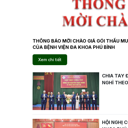
THÔNG BÁO MỜI CHÀO GIÁ GÓI THẦU M
CỦA BỆNH VIỆN ĐA KHOA PHÚ BÌNH
Xem chi tiết
CHIA TAY 
NGHỈ THEO
HỘI NGHỊ 