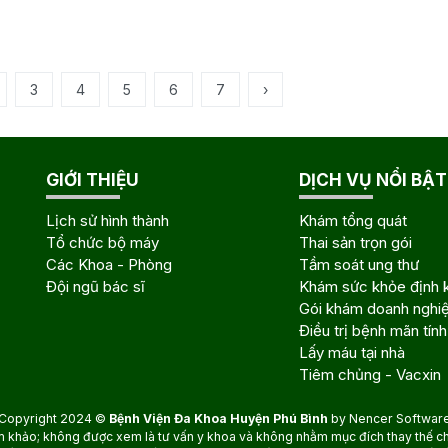
3
4
5
6
7
›
GIỚI THIỆU
DỊCH VỤ NỔI BẬT
Lịch sử hình thành
Khám tổng quát
Tổ chức bộ máy
Thai sản trọn gói
Các Khoa - Phòng
Tầm soát ung thư
Đội ngũ bác sĩ
Khám sức khỏe định 
Gói khám doanh nghi
Điều trị bệnh mãn tính
Lấy máu tại nhà
Tiêm chủng - Vacxin
Copyright 2024 ©
Bệnh Viện Đa Khoa Huyện Phú Bình
by
Nencer Softwar
m khảo; không được xem là tư vấn y khoa và không nhằm mục đích thay thế cho 