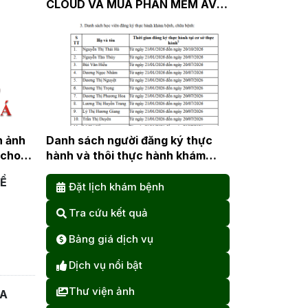
CLOUD VÀ MUA PHẦN MỀM AV
21_5_2026
n ảnh
Danh sách người đăng ký thực
 cho
hành và thôi thực hành khám
bệnh, chữa bệnh
VỀ
Đặt lịch khám bệnh
Tra cứu kết quả
Bảng giá dịch vụ
Dịch vụ nổi bật
Thư viện ảnh
ĐA