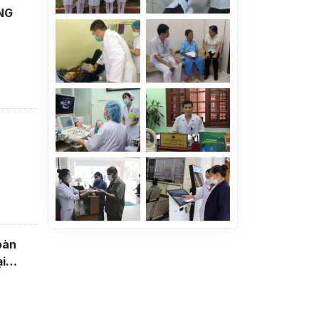
NG
oàn
ại