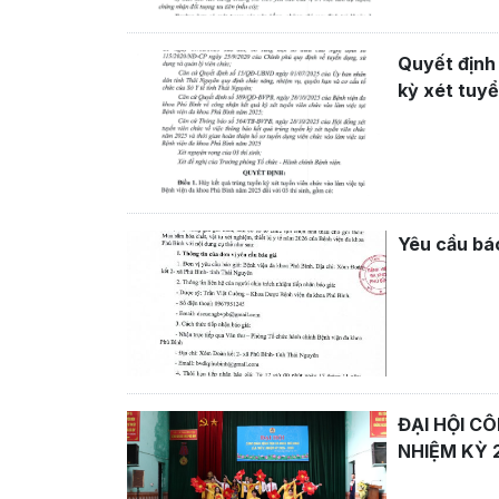
Quyết định 
kỳ xét tuyể
2025
Yêu cầu báo
ĐẠI HỘI C
NHIỆM KỲ 