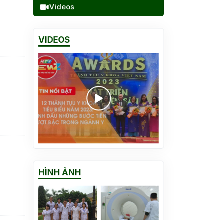
Videos
VIDEOS
Vinh danh 12 thành tựu y
khoa Việt Nam 2023
HÌNH ẢNH