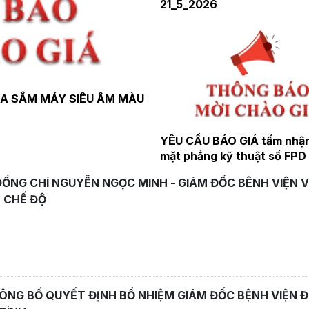
21_5_2026
UA SẮM MÁY SIÊU ÂM MÀU
YÊU CẦU BÁO GIÁ tấm nhậ
mặt phẳng kỹ thuật số FPD
máy chụp X-quang
ĐỒNG CHÍ NGUYỄN NGỌC MINH - GIÁM ĐỐC BÊNH VIỆN 
 CHẾ ĐỘ
CÔNG BỐ QUYẾT ĐỊNH BỔ NHIỆM GIÁM ĐỐC BỆNH VIỆN 