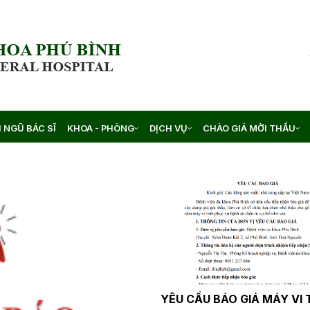
I NGŨ BÁC SĨ
KHOA - PHÒNG
DỊCH VỤ
CHÀO GIÁ MỜI THẦU
YÊU CẦU BÁO GIÁ MÁY VI 