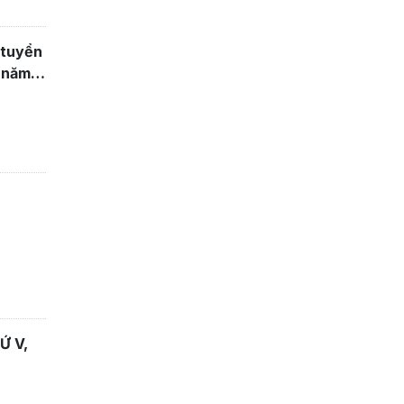
 tuyển
h năm
Ứ V,