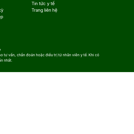
Tin tức y tế
kỳ
Trang liên hệ
ệp
e
tư vấn, chẩn đoán hoặc điều trị từ nhân viên y tế. Khi có
ần nhất.