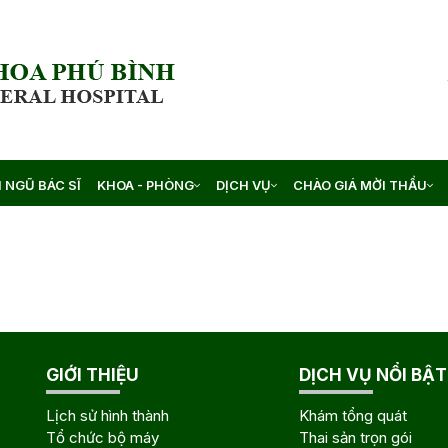
I NGŨ BÁC SĨ
KHOA - PHÒNG
DỊCH VỤ
CHÀO GIÁ MỜI THẦU
GIỚI THIỆU
DỊCH VỤ NỔI BẬT
Lịch sử hình thành
Khám tổng quát
Tổ chức bộ máy
Thai sản trọn gói