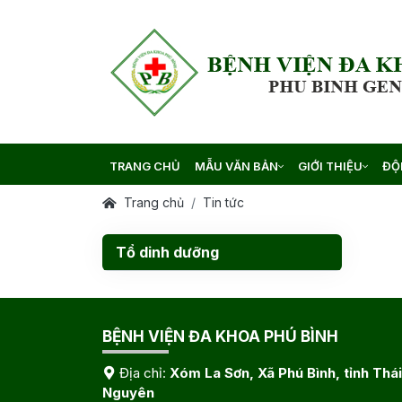
TRANG CHỦ
MẪU VĂN BẢN
GIỚI THIỆU
ĐỘ
Trang chủ
Tin tức
Tổ dinh dưỡng
BỆNH VIỆN ĐA KHOA PHÚ BÌNH
Địa chỉ:
Xóm La Sơn, Xã Phú Bình, tỉnh Thái
Nguyên