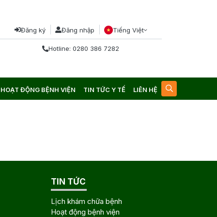
Đăng ký
Đăng nhập
Tiếng Việt
Hotline: 0280 386 7282
HOẠT ĐỘNG BỆNH VIỆN
TIN TỨC Y TẾ
LIÊN HỆ
TIN TỨC
Lịch khám chữa bệnh
Hoạt động bệnh viện