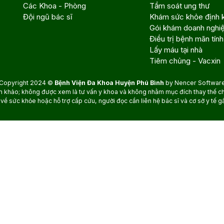
Các Khoa - Phòng
Tầm soát ung thư
Đội ngũ bác sĩ
Khám sức khỏe định 
Gói khám doanh nghi
Điều trị bệnh mãn tính
Lấy máu tại nhà
Tiêm chủng - Vacxin
Copyright 2024 ©
Bệnh Viện Đa Khoa Huyện Phú Bình
by
Nencer Softwar
m khảo; không được xem là tư vấn y khoa và không nhằm mục đích thay thế cho 
về sức khỏe hoặc hỗ trợ cấp cứu, người đọc cần liên hệ bác sĩ và cơ sở y tế g