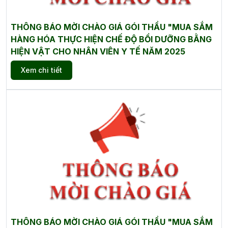
THÔNG BÁO MỜI CHÀO GIÁ GÓI THẦU "MUA SẮM
HÀNG HÓA THỰC HIỆN CHẾ ĐỘ BỒI DƯỠNG BẰNG
HIỆN VẬT CHO NHÂN VIÊN Y TẾ NĂM 2025
Xem chi tiết
THÔNG BÁO MỜI CHÀO GIÁ GÓI THẦU "MUA SẮM