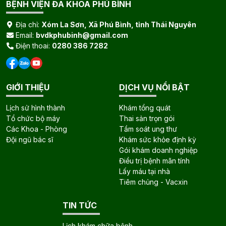
BỆNH VIỆN ĐA KHOA PHÚ BÌNH
Địa chỉ:
Xóm La Sơn, Xã Phú Bình, tỉnh Thái Nguyên
Email:
bvdkphubinh@gmail.com
Điện thoai:
0280 386 7282
GIỚI THIỆU
DỊCH VỤ NỔI BẬT
Lịch sử hình thành
Khám tổng quát
Tổ chức bộ máy
Thai sản trọn gói
Các Khoa - Phòng
Tầm soát ung thư
Đội ngũ bác sĩ
Khám sức khỏe định kỳ
Gói khám doanh nghiệp
Điều trị bệnh mãn tính
Lấy máu tại nhà
Tiêm chủng - Vacxin
TIN TỨC
Lịch khám chữa bệnh