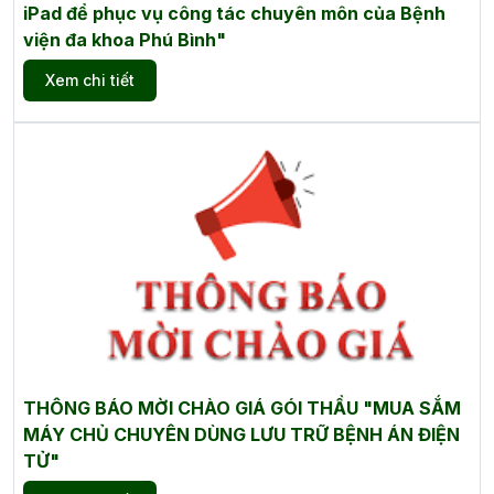
iPad để phục vụ công tác chuyên môn của Bệnh
viện đa khoa Phú Bình"
Xem chi tiết
THÔNG BÁO MỜI CHÀO GIÁ GÓI THẦU "MUA SẮM
MÁY CHỦ CHUYÊN DÙNG LƯU TRỮ BỆNH ÁN ĐIỆN
TỬ"