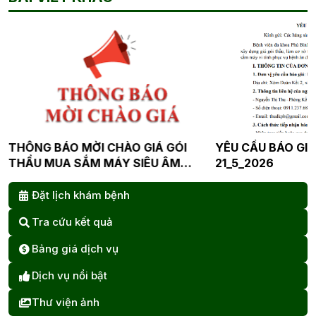
 MỜI CHÀO GIÁ GÓI
YÊU CẦU BÁO GIÁ MÁY VI TÍNH
SẮM MÁY SIÊU ÂM
21_5_2026
ỆNH VIỆN ĐA KHOA
Đặt lịch khám bệnh
Tra cứu kết quả
Bảng giá dịch vụ
Dịch vụ nổi bật
Thư viện ảnh