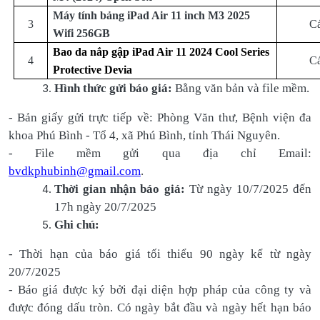
Máy tính bảng iPad Air 11 inch M3 2025
3
Cá
Wifi 256GB
Bao da nắp gập iPad Air 11 2024 Cool Series
4
Cá
Protective Devia
Hình thức gửi báo giá:
Bằng văn bản và file mềm.
- Bản giấy gửi trực tiếp về: Phòng Văn thư, Bệnh viện đa
khoa Phú Bình - Tổ 4, xã Phú Bình, tỉnh Thái Nguyên.
- File mềm gửi qua địa chỉ Email:
bvdkphubinh@gmail.com
.
Thời gian nhận báo giá:
Từ ngày 10/7/2025 đến
17h ngày 20/7/2025
Ghi chú:
-
Thời hạn của báo giá tối thiểu 90 ngày kể từ ngày
20/7/2025
- Báo giá được ký bởi đại diện hợp pháp của công ty và
được đóng dấu tròn. Có ngày bắt đầu và ngày hết hạn báo