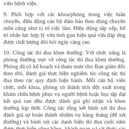
viên bệnh viện.
9. Phối hợp với các khoa/phòng trong việc luân
chuyển, điều động cán bộ đảm bảo theo đúng chuyên
môn cũng như vị trí việc làm. Đ
iều động sắp xếp, bố
trí nhân lực hợp lý vừa tinh gọn hiệu quả vừa đáp ứng
được chất lượng đòi hỏi ngày càng cao.
10. Công tác thi đua khen thưởng: Với chức năng là
phòng thường trực về công tác thi đua khen thưởng.
Phòng đã có kế hoạch và tham mưu cho Ban giám đốc
theo dõi, đánh giá thực hiện nghiêm túc công tác thi
đua theo các quy định hiện hành. Mỗi cán bộ viên
chức, mỗi khoa, phòng có thành tích đột xuất trong
khám chữa bệnh phục vụ người bệnh hoặc học tập đạt
kết quả cao đều được đánh giá ghi nhận và khen
thưởng kịp thời. Công tác tổng kết bình xét thi đua
đánh giá sự hoàn thành nhiệm vụ hàng tháng (để xét
thưởng) và bình xét các danh hiệu thi đua cuối năm
được thực hiện công bằng, khách quan và sát thực; các